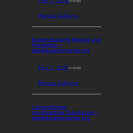
Dez. 1, 2025
—
von
Nurana Guliyeva
Evidenzbasierte Bildung und
Prävention –
apsieducationcenter.org
Dez. 1, 2025
—
von
Nurana Guliyeva
Langzeitfolgen
psychoaktiver Substanzen –
apsieducationcenter.org